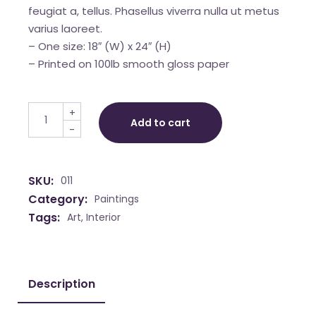
feugiat a, tellus. Phasellus viverra nulla ut metus
varius laoreet.
– One size: 18″ (W) x 24″ (H)
– Printed on 100lb smooth gloss paper
It's Getting Late quantity
+
Add to cart
-
SKU:
011
Category:
Paintings
Tags:
Art
,
Interior
Description