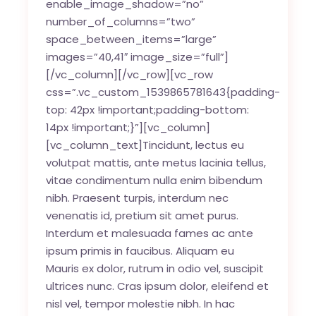
enable_image_shadow=”no”
number_of_columns=”two”
space_between_items=”large”
images=”40,41″ image_size=”full”]
[/vc_column][/vc_row][vc_row
css=”.vc_custom_1539865781643{padding-
top: 42px !important;padding-bottom:
14px !important;}”][vc_column]
[vc_column_text]Tincidunt, lectus eu
volutpat mattis, ante metus lacinia tellus,
vitae condimentum nulla enim bibendum
nibh. Praesent turpis, interdum nec
venenatis id, pretium sit amet purus.
Interdum et malesuada fames ac ante
ipsum primis in faucibus. Aliquam eu
Mauris ex dolor, rutrum in odio vel, suscipit
ultrices nunc. Cras ipsum dolor, eleifend et
nisl vel, tempor molestie nibh. In hac