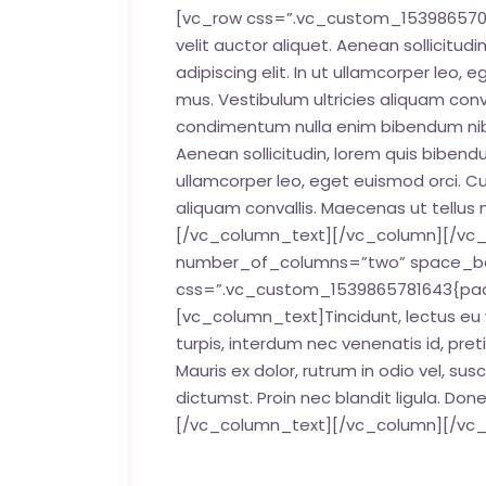
[vc_row css=”.vc_custom_1539865706
velit auctor aliquet. Aenean sollicitud
adipiscing elit. In ut ullamcorper leo
mus. Vestibulum ultricies aliquam conval
condimentum nulla enim bibendum nibh 
Aenean sollicitudin, lorem quis bibendu
ullamcorper leo, eget euismod orci. C
aliquam convallis. Maecenas ut tellus m
[/vc_column_text][/vc_column][/vc
number_of_columns=”two” space_bet
css=”.vc_custom_1539865781643{paddi
[vc_column_text]Tincidunt, lectus eu 
turpis, interdum nec venenatis id, pr
Mauris ex dolor, rutrum in odio vel, sus
dictumst. Proin nec blandit ligula. Don
[/vc_column_text][/vc_column][/vc