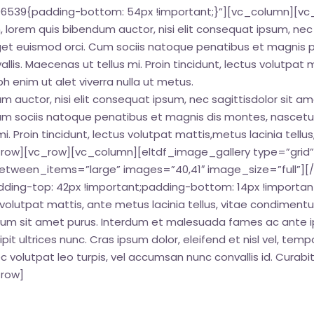
539{padding-bottom: 54px !important;}”][vc_column][vc_c
in, lorem quis bibendum auctor, nisi elit consequat ipsum, nec
, eget euismod orci. Cum sociis natoque penatibus et magnis p
lis. Maecenas ut tellus mi. Proin tincidunt, lectus volutpat m
enim ut alet viverra nulla ut metus.
m auctor, nisi elit consequat ipsum, nec sagittisdolor sit ame
um sociis natoque penatibus et magnis dis montes, nascetur r
i. Proin tincidunt, lectus volutpat mattis,metus lacinia tell
_row][vc_row][vc_column][eltdf_image_gallery type=”gr
ween_items=”large” images=”40,41″ image_size=”full”][
ng-top: 42px !important;padding-bottom: 14px !importan
volutpat mattis, ante metus lacinia tellus, vitae condimen
etium sit amet purus. Interdum et malesuada fames ac ante i
cipit ultrices nunc. Cras ipsum dolor, eleifend et nisl vel, tem
ec volutpat leo turpis, vel accumsan nunc convallis id. Curab
_row]