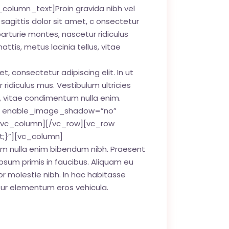
olumn_text]Proin gravida nibh vel
 sagittis dolor sit amet, c onsectetur
arturie montes, nascetur ridiculus
attis, metus lacinia tellus, vitae
t, consectetur adipiscing elit. In ut
idiculus mus. Vestibulum ultricies
us, vitae condimentum nulla enim.
id” enable_image_shadow=”no”
/vc_column][/vc_row][vc_row
t;}”][vc_column]
tum nulla enim bibendum nibh. Praesent
psum primis in faucibus. Aliquam eu
por molestie nibh. In hac habitasse
itur elementum eros vehicula.