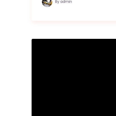
By
admin