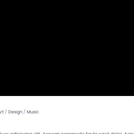
rt
Design
Music
tuer adipiscing elit. Aenean commodo ligula eget dolor. A