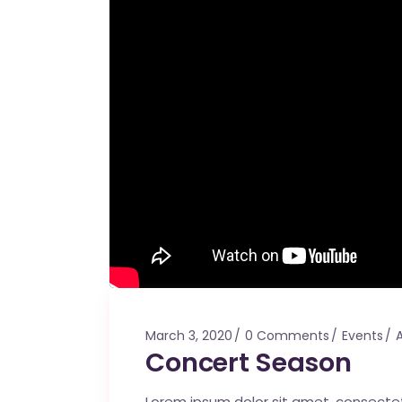
March 3, 2020
0 Comments
Events
A
Concert Season
Lorem ipsum dolor sit amet, consecte